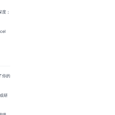
深度；
el
了你的
或研
理理