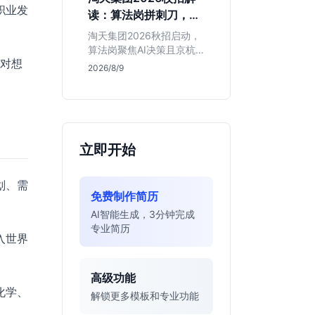
独立发稿机会与高含金量
职业发
读：算法岗拼刺刀，运
行业背书，但转正名额紧
营岗限杭州，这两类人
缩，适合追求深度报道的
淘天集团2026秋招启动，
慎投
垂直领域人才。
算法岗聚焦AI决策且京杭
这对想
双城开放，运营岗仅限杭
2026/8/9
州。本文基于简章分析岗
位门槛、薪资行情及适合
人群，帮应届生判断是否
值得投递。
立即开始
划、需
免费制作简历
AI智能生成，3分钟完成
专业简历
入世界
高级功能
化学、
解锁更多模板和专业功能