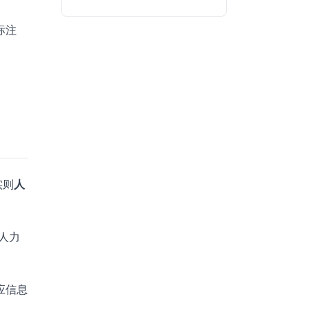
标注
实则
人
人力
应信息