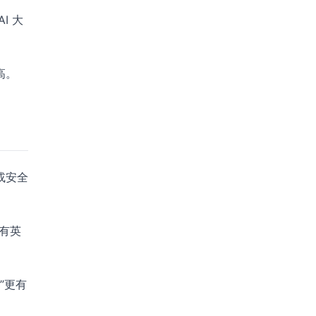
I 大
高。
或安全
有英
”更有