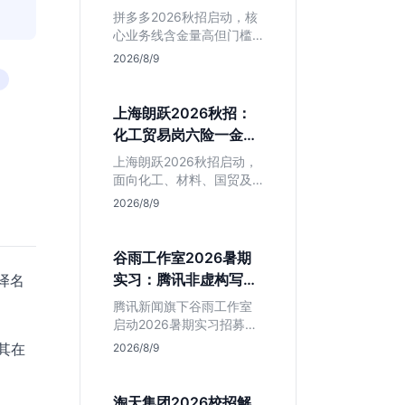
产品岗投递指南
判断是否值得入手。
拼多多2026秋招启动，核
心业务线含金量高但门槛
硬。本文解析其行业地
2026/8/9
位、薪资水平及物流、产
品岗投递策略，助你判断
是否适合这种高强度职业
上海朗跃2026秋招：
起步。
化工贸易岗六险一金
+落户，值不值得投？
上海朗跃2026秋招启动，
面向化工、材料、国贸及
金融专业。提供六险一金
2026/8/9
与落户扶持，技术加贸易
双轮驱动模式稳定性高。
本文解读岗位需求与福利
谷雨工作室2026暑期
含金量，帮应届生快速判
实习：腾讯非虚构写作
译名
断投递价值。
平台，仅限新闻社会学
腾讯新闻旗下谷雨工作室
专业
启动2026暑期实习招募。
本次招聘门槛明确，仅限
其在
2026/8/9
新闻学与社会学专业学
生。作为深耕非虚构写作
的头部团队，该岗位提供
淘天集团2026校招解