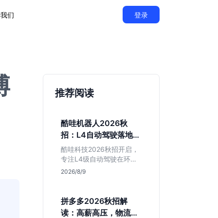
于我们
登录
博
推荐阅读
酷哇机器人2026秋
招：L4自动驾驶落地，
不限专业值得投吗？
酷哇科技2026秋招开启，
专注L4级自动驾驶在环卫
与物流场景的落地。相比
2026/8/9
乘用车红海，其商业化闭
环更清晰，现金流相对健
康。本文解读其业务模
拼多多2026秋招解
式、岗位稳定性及不限专
读：高薪高压，物流与
业的投递策略，帮应届生