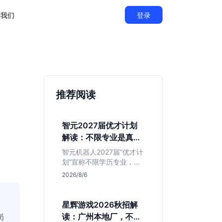
于我们
登录
推荐阅读
智元2027届优才计划
解读：不限专业是真的
吗？
智元机器人2027届“优才计
划”宣称不限学历专业，实
则聚焦具身智能顶尖人
2026/8/6
才。本文拆解岗位分布与
隐藏门槛，分析算法、仿
真等核心方向，帮你判断
星辉游戏2026秋招解
是否值得投递及如何准备
岗
读：广州本地厂，不限
硬核项目。