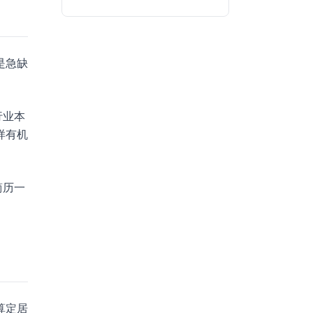
是急缺
行业本
样有机
简历一
算定居