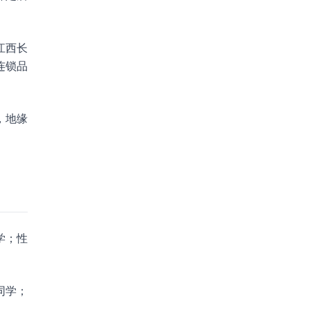
江西长
连锁品
，地缘
学；性
同学；