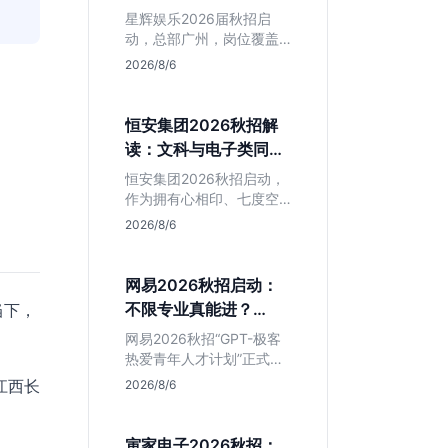
专业但薪资面议
星辉娱乐2026届秋招启
动，总部广州，岗位覆盖
技术、美术、策划。PHP
2026/8/6
岗非主流，美术话语权
高，薪资全面面议。适合
想接触项目全流程的应届
恒安集团2026秋招解
生，追求大厂光环者慎
读：文科与电子类同学
投。
的稳妥选择？
恒安集团2026秋招启动，
作为拥有心相印、七度空
间等国民品牌的快消巨
2026/8/6
头，本次招聘主打职业稳
定性。文章深度解析管培
生项目，明确文商科主攻
网易2026秋招启动：
品牌营销、理工科侧重技
不限专业真能进？
当下，
术支持的岗位逻辑，客观
GPT-极客计划解读
分析传统制造业薪资平稳
网易2026秋招“GPT-极客
但平台扎实的特点，助应
热爱青年人才计划”正式开
届生快速判断投递价值。
启，主打不限专业与学
江西长
2026/8/6
历。本文拆解其核心岗位
需求（技术研发、游戏策
划、算法），分析非科班
寅家电子2026秋招：