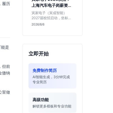
同学的投递机会与真实门
，履历
上海汽车电子岗薪资与
槛，帮你判断是否值得
岗位全解析
投。
寅家电子（寅成智能）
2027届校招启动，坐标上
海。本文解析百人规模汽
2026/8/6
车电子企业的机械与算法
双赛道机会，分析薪资面
议背后的含金量及应届生
成长路径，助你判断是否
可能是
值得投递。
立即开始
，但前
免费制作简历
金缴纳
AI智能生成，3分钟完成
专业简历
公室做
高级功能
解锁更多模板和专业功能