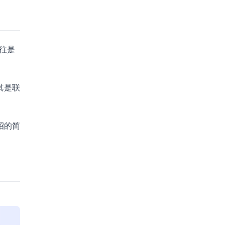
往是
其是联
招的简