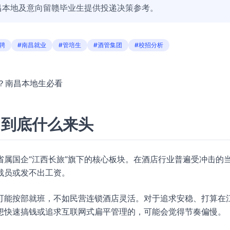
昌本地及意向留赣毕业生提供投递决策参考。
聘
#南昌就业
#管培生
#酒管集团
#校招分析
坑？南昌本地生必看
团到底什么来头
属国企“江西长旅”旗下的核心板块。在酒店行业普遍受冲击的
裁员或发不出工资。
可能按部就班，不如民营连锁酒店灵活。对于追求安稳、打算在
想快速搞钱或追求互联网式扁平管理的，可能会觉得节奏偏慢。