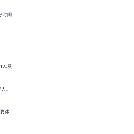
好时间
力
以及
选人。
时要体