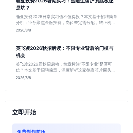
瀚亚投资2026暑期实习：金融生留沪的跳板还
是坑？
瀚亚投资2026日常实习值不值得投？本文基于招聘简章
分析：业务聚焦金融投资，岗位未定需分配，转正机会
不明确。适合急需上海高含金量实习证明、想接触真实
2026/8/8
资金流向的金融生，不适合追求稳定留用的同学。
英飞凌2026秋招解读：不限专业背后的门槛与
机会
英飞凌2026届秋招启动，简章标注“不限专业”是否可
信？本文基于招聘简章，深度解析这家德资芯片巨头的
行业地位、校招真实门槛及投递策略，助你判断是否值
2026/8/8
得投入。
立即开始
免费制作简历