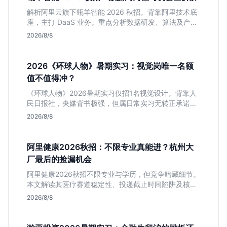
解析阿里云旗下瓴羊智能 2026 秋招。背靠阿里技术底
座，主打 DaaS 业务。重点分析数据研发、算法及产品
岗的硬性要求，评估 B 端数据路线的成长曲线与抗压挑
2026/8/8
战，助你判断是否值得投递。
2026《环球人物》暑期实习：视觉岗唯一名额
值不值得冲？
《环球人物》2026暑期实习仅招1名视觉设计。背靠人
民日报社，央媒背书极强，但属日常实习无转正承诺。
适合追求高含金量简历、能接受严谨流程的设计生，想
2026/8/8
进大厂快节奏者慎投。
阿里健康2026秋招：不限专业真能进？杭州大
厂最后的捡漏机会
阿里健康2026秋招不限专业与学历，但竞争暗藏细节。
本文解读其医疗赛道稳定性、投递截止时间陷阱及核心
岗位面试节奏，帮应届生判断是否值得投入。
2026/8/8