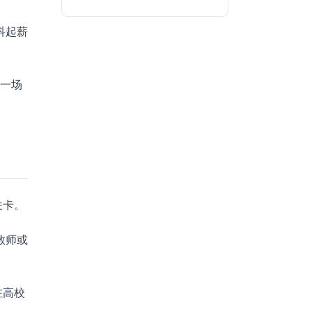
科起薪
是一场
关卡。
教师或
在高校