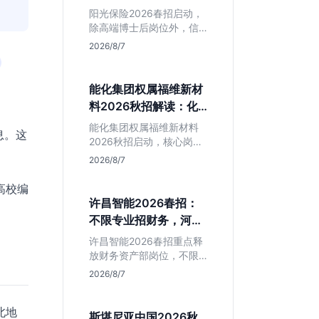
岗捡漏指南
阳光保险2026春招启动，
除高端博士后岗位外，信
息技术部释放大量Java、
2026/8/7
前端及算法岗。本文解读
金融巨头校招门槛，分析
技术岗需求与投递价值，
能化集团权属福维新材
助你快速判断是否值得
料2026秋招解读：化
投。
工材料生必看
能化集团权属福维新材料
息。这
2026秋招启动，核心岗位
集中在福建永安。本文解
2026/8/7
析国企背景稳定性、化工
材料专业匹配度及工作地
高校编
点限制，助理工科生判断
许昌智能2026春招：
是否值得投递。
不限专业招财务，河南
本地生值得冲吗？
许昌智能2026春招重点释
放财务资产部岗位，不限
专业。作为河南本地老牌
2026/8/7
制造业企业，稳定性高但
爆发涨薪机会少。适合想
北地
在本地积累工业场景经验
斯堪尼亚中国2026秋