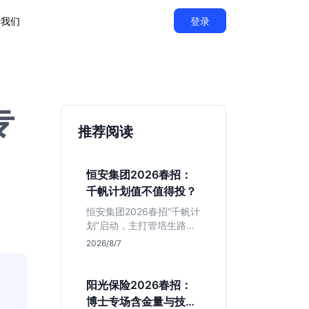
于我们
登录
专
推荐阅读
恒安集团2026春招：
千帆计划值不值得投？
恒安集团2026春招“千帆计
划”启动，主打管培生路
线。本文解析老牌快消巨
2026/8/7
头的薪资稳定性、文科生
机会及决策链条长的局
限，帮你判断是否值得投
阳光保险2026春招：
递。
博士专场含金量与技术