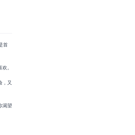
。
是首
喜欢。
验，又
你渴望
。