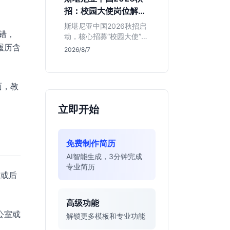
的应届生。
招：校园大使岗位解读
与投递指南
斯堪尼亚中国2026秋招启
错，
动，核心招募“校园大使”而
履历含
非技术管培生。本文解析
2026/8/7
该瑞典物流巨头在华业
务、岗位真实职责及不限
专业背后的竞争逻辑，助
面，教
你判断是否值得投递。
立即开始
免费制作简历
AI智能生成，3分钟完成
专业简历
员或后
高级功能
公室或
解锁更多模板和专业功能