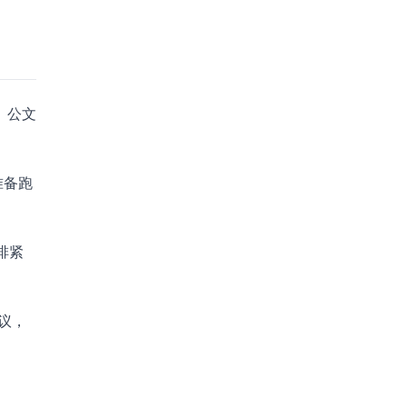
、公文
准备跑
排紧
议，