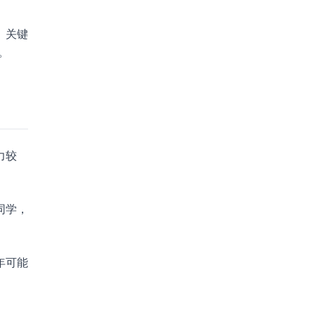
。关键
。
力较
同学，
年可能