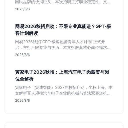
国民品牌的快消巨头，本次招聘主打职业稳定性。文章
深度解析管培生项目，明确文商科主攻品牌营销、理工
2026/8/6
科侧重技术支持的岗位逻辑，客观分析传统制造业薪资
平稳但平台扎实的特点，助应届生快速判断投递价值。
网易2026秋招启动：不限专业真能进？GPT-极
客计划解读
网易2026秋招“GPT-极客热爱青年人才计划”正式开
启，主打不限专业与学历。本文拆解其核心岗位需求
（技术研发、游戏策划、算法），分析非科班同学的投
2026/8/6
递机会与真实门槛，帮你判断是否值得投。
寅家电子2026秋招：上海汽车电子岗薪资与岗
位全解析
寅家电子（寅成智能）2027届校招启动，坐标上海。本
文解析百人规模汽车电子企业的机械与算法双赛道机
会，分析薪资面议背后的含金量及应届生成长路径，助
2026/8/6
你判断是否值得投递。