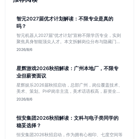
智元2027届优才计划解读：不限专业是真的
吗？
智元机器人2027届“优才计划”宣称不限学历专业，实则
聚焦具身智能顶尖人才。本文拆解岗位分布与隐藏门
槛，分析算法、仿真等核心方向，帮你判断是否值得投
2026/8/6
递及如何准备硬核项目。
星辉游戏2026秋招解读：广州本地厂，不限专
业但薪资面议
星辉娱乐2026届秋招启动，总部广州，岗位覆盖技术、
美术、策划。PHP岗非主流，美术话语权高，薪资全面
面议。适合想接触项目全流程的应届生，追求大厂光环
2026/8/6
者慎投。
恒安集团2026秋招解读：文科与电子类同学的
稳妥选择？
恒安集团2026秋招启动，作为拥有心相印、七度空间等