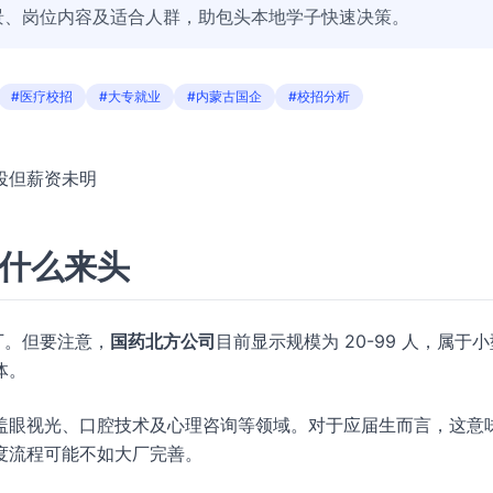
景、岗位内容及适合人群，助包头本地学子快速决策。
#医疗校招
#大专就业
#内蒙古国企
#校招分析
投但薪资未明
底什么来头
厂。但要注意，
国药北方公司
目前显示规模为 20-99 人，属于
体。
盖眼视光、口腔技术及心理咨询等领域。对于应届生而言，这意
度流程可能不如大厂完善。