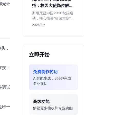
的应届生。
牌光环
招：校园大使岗位解读
与投递指南
斯堪尼亚中国2026秋招启
动，核心招募“校园大使”而
非技术管培生。本文解析
2026/8/7
该瑞典物流巨头在华业
务、岗位真实职责及不限
专业背后的竞争逻辑，助
你判断是否值得投递。
包头，
立即开始
在技工
免费制作简历
AI智能生成，3分钟完成
专业简历
备调试
高级功能
是唯一
解锁更多模板和专业功能