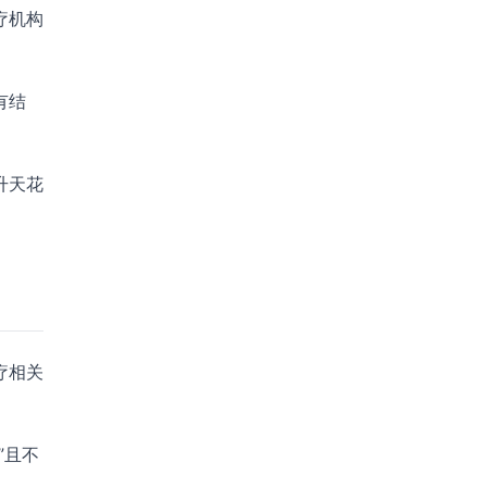
疗机构
有结
升天花
疗相关
”且不