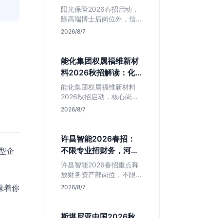
岗捡漏指南
阳光保险2026春招启动，
除高端博士后岗位外，信
息技术部释放大量Java、
2026/8/7
前端及算法岗。本文解读
金融巨头校招门槛，分析
技术岗需求与投递价值，
能化集团权属福维新材
助你快速判断是否值得
料2026秋招解读：化
投。
工材料生必看
能化集团权属福维新材料
2026秋招启动，核心岗位
集中在福建永安。本文解
2026/8/7
析国企背景稳定性、化工
材料专业匹配度及工作地
点限制，助理工科生判断
许昌智能2026春招：
是否值得投递。
不限专业招财务，河南
小型企
本地生值得冲吗？
许昌智能2026春招重点释
放财务资产部岗位，不限
专业。作为河南本地老牌
味着你
2026/8/7
制造业企业，稳定性高但
爆发涨薪机会少。适合想
在本地积累工业场景经验
斯堪尼亚中国2026秋