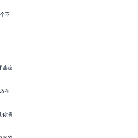
一个不
哪些验
必放在
让你演
空洞的