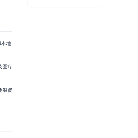
和本地
及医疗
要浪费