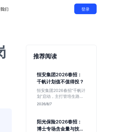
于我们
登录
岗
推荐阅读
恒安集团2026春招：
千帆计划值不值得投？
恒安集团2026春招“千帆计
划”启动，主打管培生路
线。本文解析老牌快消巨
2026/8/7
头的薪资稳定性、文科生
机会及决策链条长的局
限，帮你判断是否值得投
阳光保险2026春招：
递。
，
博士专场含金量与技术