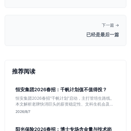
下一篇 →
已经是最后一篇
推荐阅读
恒安集团2026春招：千帆计划值不值得投？
恒安集团2026春招“千帆计划”启动，主打管培生路线。
本文解析老牌快消巨头的薪资稳定性、文科生机会及决
策链条长的局限，帮你判断是否值得投递。
2026/8/7
阳光保险2026春招：博士专场含金量与技术岗