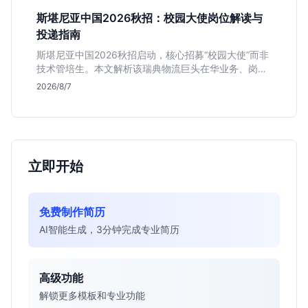
斯堪尼亚中国2026秋招：校园大使岗位解读与
投递指南
斯堪尼亚中国2026秋招启动，核心招募“校园大使”而非
技术管培生。本文解析该瑞典物流巨头在华业务、岗位
真实职责及不限专业背后的竞争逻辑，助你判断是否值
2026/8/7
得投递。
立即开始
免费制作简历
AI智能生成，3分钟完成专业简历
高级功能
解锁更多模板和专业功能