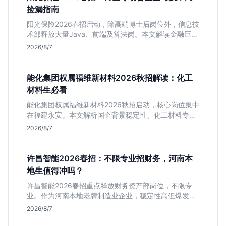
捡漏指南
阳光保险2026春招启动，除高端博士后岗位外，信息技
术部释放大量Java、前端及算法岗。本文解读金融巨头
校招门槛，分析技术岗需求与投递价值，助你快速判断
2026/8/7
是否值得投。
能化集团权属福维新材料2026秋招解读：化工
材料生必看
能化集团权属福维新材料2026秋招启动，核心岗位集中
在福建永安。本文解析国企背景稳定性、化工材料专业
匹配度及工作地点限制，助理工科生判断是否值得投
2026/8/7
递。
许昌智能2026春招：不限专业招财务，河南本
地生值得冲吗？
许昌智能2026春招重点释放财务资产部岗位，不限专
业。作为河南本地老牌制造业企业，稳定性高但爆发涨
薪机会少。适合想在本地积累工业场景经验的应届生。
2026/8/7