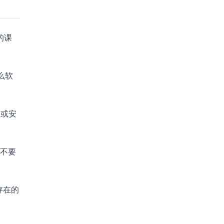
的课
么软
程或安
，不要
存在的