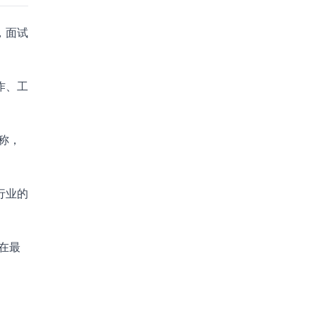
，面试
作、工
称，
行业的
在最