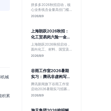
产品岗投递指南
判断是否值得入手。
拼多多2026秋招启动，核
心业务线含金量高但门槛
硬。本文解析其行业地
2026/8/9
位、薪资水平及物流、产
品岗投递策略，助你判断
是否适合这种高强度职业
上海朗跃2026秋招：
起步。
化工贸易岗六险一金
+落户，值不值得投？
上海朗跃2026秋招启动，
面向化工、材料、国贸及
金融专业。提供六险一金
2026/8/9
与落户扶持，技术加贸易
双轮驱动模式稳定性高。
本文解读岗位需求与福利
谷雨工作室2026暑期
含金量，帮应届生快速判
实习：腾讯非虚构写作
和机械
断投递价值。
平台，仅限新闻社会学
腾讯新闻旗下谷雨工作室
专业
启动2026暑期实习招募。
本次招聘门槛明确，仅限
能积累
2026/8/9
新闻学与社会学专业学
生。作为深耕非虚构写作
的头部团队，该岗位提供
淘天集团2026校招解