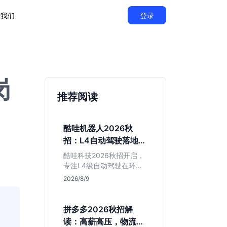
于我们
登录
岗
推荐阅读
酷哇机器人2026秋
招：L4自动驾驶落地，
不限专业值得投吗？
酷哇科技2026秋招开启，
专注L4级自动驾驶在环卫
与物流场景的落地。相比
2026/8/9
乘用车红海，其商业化闭
环更清晰，现金流相对健
康。本文解读其业务模
拼多多2026秋招解
式、岗位稳定性及不限专
读：高薪高压，物流与
业的投递策略，帮应届生