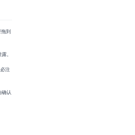
要拖到
泄露。
务必注
内确认