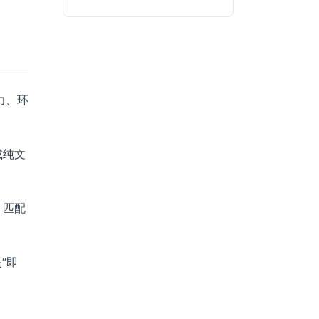
力、环
或纯文
，匹配
“即