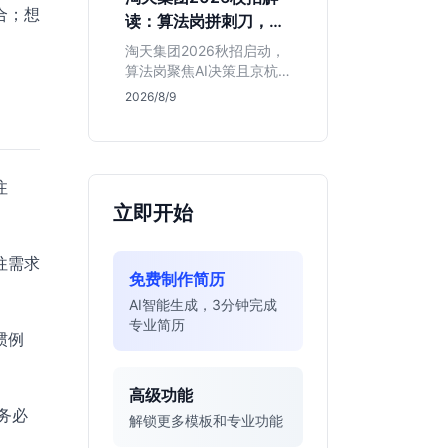
独立发稿机会与高含金量
合；想
读：算法岗拼刺刀，运
行业背书，但转正名额紧
营岗限杭州，这两类人
缩，适合追求深度报道的
淘天集团2026秋招启动，
慎投
垂直领域人才。
算法岗聚焦AI决策且京杭
双城开放，运营岗仅限杭
2026/8/9
州。本文基于简章分析岗
位门槛、薪资行情及适合
人群，帮应届生判断是否
值得投递。
注
立即开始
往需求
免费制作简历
AI智能生成，3分钟完成
专业简历
惯例
高级功能
务必
解锁更多模板和专业功能