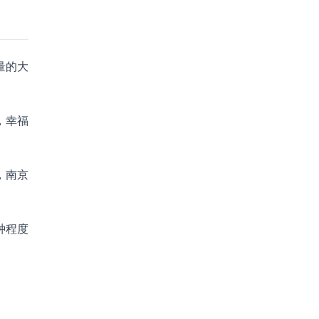
量的大
，幸福
，南京
种程度