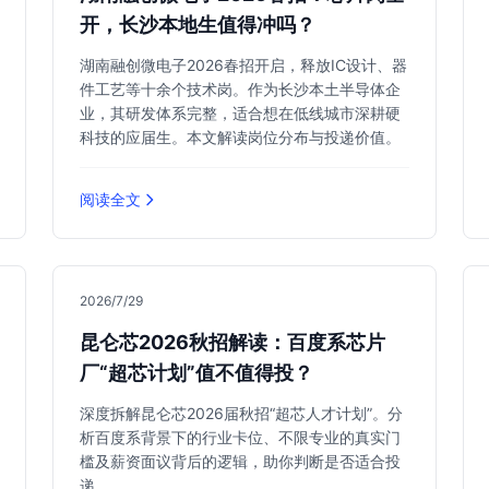
开，长沙本地生值得冲吗？
湖南融创微电子2026春招开启，释放IC设计、器
件工艺等十余个技术岗。作为长沙本土半导体企
业，其研发体系完整，适合想在低线城市深耕硬
科技的应届生。本文解读岗位分布与投递价值。
阅读全文
2026/7/29
昆仑芯2026秋招解读：百度系芯片
厂“超芯计划”值不值得投？
深度拆解昆仑芯2026届秋招“超芯人才计划”。分
析百度系背景下的行业卡位、不限专业的真实门
槛及薪资面议背后的逻辑，助你判断是否适合投
递。