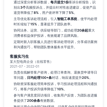
通过深度分析客诉数据，
每月提交1份
客诉分析报告，识
别出
3个
高频投诉点，并提出针对性改进建议，促使产品
退货率降低了
8%
，用户差评率下降了
5%
。
主导优化客诉处理流程，引入
智能工单系统
，使平均处理
时长缩短了
15%
，显著提升了团队效率。
协同法务、运营、供应链等部门，成功处理
20余起
重大
消费者权益保护投诉，有效规避了品牌风险。
定期对新入职客服人员进行客诉处理培训，分享成功案例
和沟通技巧，帮助团队整体服务水平提升。
客服实习生
某大型电商企业（在线零售）
2021-07 - 2022-01
负责在线解答客户咨询，处理订单查询、退换货申请等日
常问题，
日均处理100+条
对话，响应速度提升
20%
。
协助资深客服处理简单投诉，学习投诉处理流程和沟通技
巧，将客户投诉升级率降低了
10%
。
参与客户满意度回访项目，收集用户反馈，为团队改进服
务提供了
200余条
有效数据。
熟练运用企业内部CRM系统，记录客户信息和问题处理