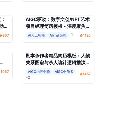
板：
AIGC驱动：数字文创/NFT艺术
动转
项目经理简历模板 - 深度聚焦原
画生成、区块链确权与社群运营
+3
967
AI人工智能
AI产品经理
1120
剧本杀作者精品简历模板：人物
关系图谱与杀人诡计逻辑推演，
专家
助你脱颖而出！
1067
AIGC内容创作
AIGC创作者
1457
+2