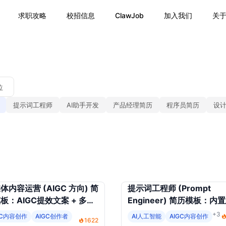
求职攻略
校招信息
ClawJob
加入我们
关
位
提示词工程师
AI助手开发
产品经理简历
程序员简历
设
体内容运营 (AIGC 方向) 简
提示词工程师 (Prompt
板：AIGC提效文案 + 多平
Engineer) 简历模板：内
阵分发 + 短视频脚本逻辑
链设计、提示词调优与注入
+3
GC内容创作
AIGC创作者
AI人工智能
AIGC内容创作
1622