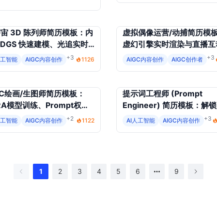
宙 3D 陈列师简历模板：内
虚拟偶像运营/动捕简历模
3DGS 快速建模、光追实时
虚幻引擎实时渲染与直播互
染、交互式购物路径分析
化率专家
+3
+3
人工智能
AIGC内容创作
1126
AIGC内容创作
AIGC创作者
GC绘画/生图师简历模板：
提示词工程师 (Prompt
RA模型训练、Prompt权重
Engineer) 简历模板：解锁
试与图库排版优化
AIGC魔法，打造LLM微调
+2
+3
人工智能
AIGC内容创作
1122
AI人工智能
AIGC内容创作
1
2
3
4
5
6
9