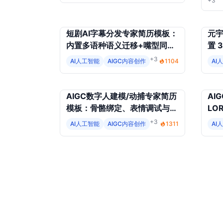
+3
短剧AI字幕分发专家简历模板：
元宇
内置多语种语义迁移+嘴型同步
置 
校对+海外社群ROI监控
渲
+3
AI人工智能
AIGC内容创作
1104
AI
AIGC数字人建模/动捕专家简历
AI
模板：骨骼绑定、表情调试与实
LO
时渲染能力展示
调
+3
AI人工智能
AIGC内容创作
1311
AI