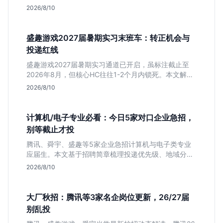
司网申截止时间与专业限制，帮你快速决定投递优先
2026/8/10
级。
盛趣游戏2027届暑期实习末班车：转正机会与
投递红线
盛趣游戏2027届暑期实习通道已开启，虽标注截止至
2026年8月，但核心HC往往1-2个月内锁死。本文解析
游戏大厂“招满即止”的招聘逻辑，提醒同学避开时间陷
2026/8/10
阱，抓住带有明确转正意图的捡漏窗口。
计算机/电子专业必看：今日5家对口企业急招，
别等截止才投
腾讯、舜宇、盛趣等5家企业急招计算机与电子类专业
应届生。本文基于招聘简章梳理投递优先级、地域分布
及截止时间，助你快速决策。
2026/8/10
大厂秋招：腾讯等3家名企岗位更新，26/27届
别乱投