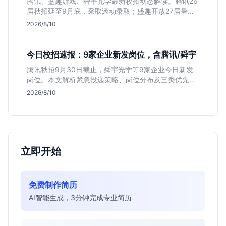
腾讯、盛趣游戏、舜宇光学最新校招动态解读。腾讯26
届秋招延至9月底，采取滚动录取；盛趣开放27届暑期
实习；舜宇光学聚焦硬件制造。本文分析三家企业时间
2026/8/10
线差异与投递策略，帮应届生避开届别陷阱，精准准
备。
今日校招速报：9家企业新发岗位，含腾讯/舜宇
腾讯秋招9月30日截止，舜宇光学等9家企业今日新发
岗位。本文解析紧急投递策略、岗位分布及三类优先人
群，助你快速决策。
2026/8/10
立即开始
免费制作简历
AI智能生成，3分钟完成专业简历