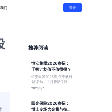
于我们
登录
投
推荐阅读
恒安集团2026春招：
千帆计划值不值得投？
恒安集团2026春招“千帆计
划”启动，主打管培生路
线。本文解析老牌快消巨
2026/8/7
头的薪资稳定性、文科生
机会及决策链条长的局
限，帮你判断是否值得投
阳光保险2026春招：
递。
背
博士专场含金量与技术