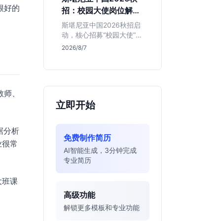
的应届生。
很好的
招：校园大使岗位解读
与投递指南
斯堪尼亚中国2026秋招启
动，核心招募“校园大使”而
非技术管培生。本文解析
2026/8/7
该瑞典物流巨头在华业
务、岗位真实职责及不限
专业背后的竞争逻辑，助
你判断是否值得投递。
教师、
立即开始
据分析
免费制作简历
业很常
AI智能生成，3分钟完成
专业简历
大班课
高级功能
解锁更多模板和专业功能