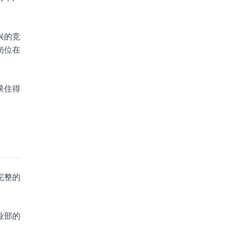
兴的竞
岗位在
果住得
完整的
业部的