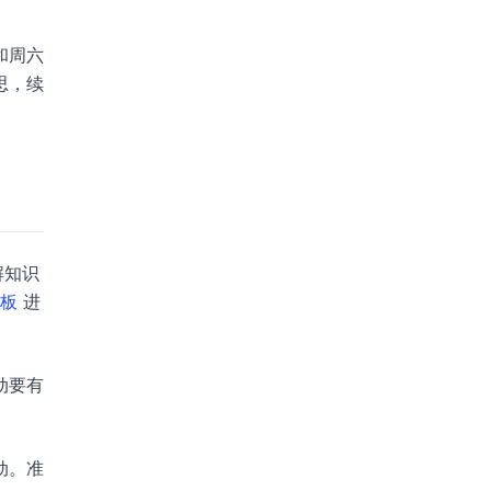
和周六
思，续
解知识
模板
进
动要有
动。准