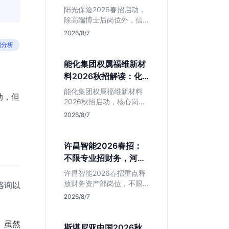
岗捡漏指南
阳光保险2026春招启动，
除高端博士后岗位外，信
息技术部释放大量Java、
2026/8/7
前端及算法岗。本文解读
招分析
金融巨头校招门槛，分析
技术岗需求与投递价值，
能化集团权属福维新材
助你快速判断是否值得
料2026秋招解读：化
投。
工材料生必看
能化集团权属福维新材料
动，但
2026秋招启动，核心岗位
集中在福建永安。本文解
2026/8/7
析国企背景稳定性、化工
材料专业匹配度及工作地
点限制，助理工科生判断
许昌智能2026春招：
是否值得投递。
不限专业招财务，河南
本地生值得冲吗？
许昌智能2026春招重点释
放财务资产部岗位，不限
咨询以
专业。作为河南本地老牌
2026/8/7
制造业企业，稳定性高但
爆发涨薪机会少。适合想
。虽然
在本地积累工业场景经验
斯堪尼亚中国2026秋