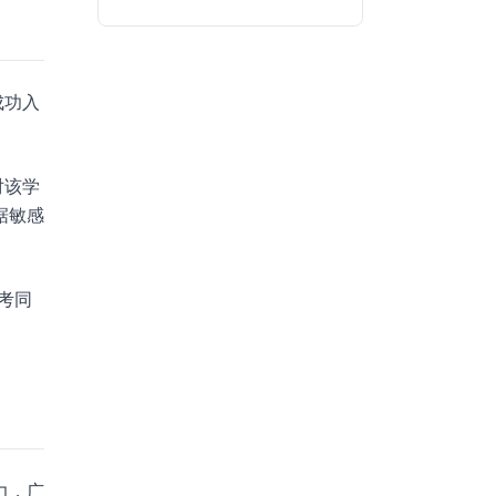
成功入
对该学
据敏感
考同
力，广