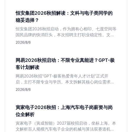
恒安集团2026秋招解读：文科与电子类同学的
稳妥选择？
恒安集团2026秋招启动，作为拥有心相印、七度空间等
国民品牌的快消巨头，本次招聘主打职业稳定性。文章
深度解析管培生项目，明确文商科主攻品牌营销、理工
2026/8/6
科侧重技术支持的岗位逻辑，客观分析传统制造业薪资
平稳但平台扎实的特点，助应届生快速判断投递价值。
网易2026秋招启动：不限专业真能进？GPT-极
客计划解读
网易2026秋招“GPT-极客热爱青年人才计划”正式开
启，主打不限专业与学历。本文拆解其核心岗位需求
（技术研发、游戏策划、算法），分析非科班同学的投
2026/8/6
递机会与真实门槛，帮你判断是否值得投。
寅家电子2026秋招：上海汽车电子岗薪资与岗
位全解析
寅家电子（寅成智能）2027届校招启动，坐标上海。本
文解析百人规模汽车电子企业的机械与算法双赛道机