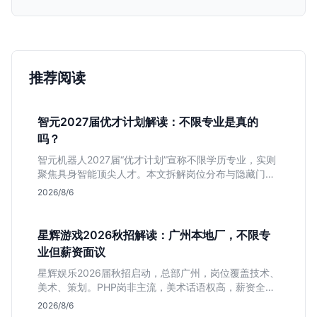
推荐阅读
智元2027届优才计划解读：不限专业是真的
吗？
智元机器人2027届“优才计划”宣称不限学历专业，实则
聚焦具身智能顶尖人才。本文拆解岗位分布与隐藏门
槛，分析算法、仿真等核心方向，帮你判断是否值得投
2026/8/6
递及如何准备硬核项目。
星辉游戏2026秋招解读：广州本地厂，不限专
业但薪资面议
星辉娱乐2026届秋招启动，总部广州，岗位覆盖技术、
美术、策划。PHP岗非主流，美术话语权高，薪资全面
面议。适合想接触项目全流程的应届生，追求大厂光环
2026/8/6
者慎投。