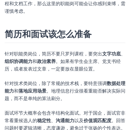
程和文档工作，那么这里的职能岗可能会让你感到束缚，需
谨慎考虑。
简历和面试该怎么准备
针对职能类岗位，简历不要只罗列课程，要突出
文字功底
、
组织协调能力
和
政治素养
。如果有学生会主席、党支书经
历，或者发表过文章，一定要放在显眼位置。
针对技术类岗位，除了常规的技术栈，要特意强调
数据处理
能力
和
落地应用场景
。地理信息行业很看重能否解决实际问
题，而不是单纯的算法刷分。
面试环节大概率会包含半结构化面试。对于国企，面试官非
常看重候选人的
稳定性
、
沟通能力
以及
价值观匹配度
。回答
问题时要逻辑清晰，态度谦逊，避免过于张扬的个性表达。