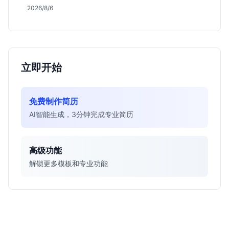
会，分析薪资面议背后的含金量及应届生成长路径，助
2026/8/6
你判断是否值得投递。
立即开始
免费制作简历
AI智能生成，3分钟完成专业简历
高级功能
解锁更多模板和专业功能