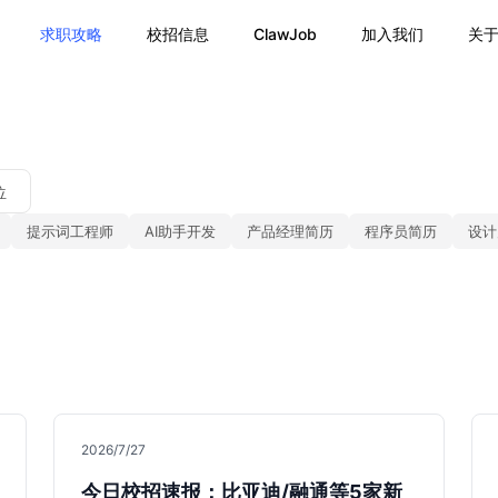
求职攻略
校招信息
ClawJob
加入我们
关
位
提示词工程师
AI助手开发
产品经理简历
程序员简历
设计
2026/7/27
今日校招速报：比亚迪/融通等5家新