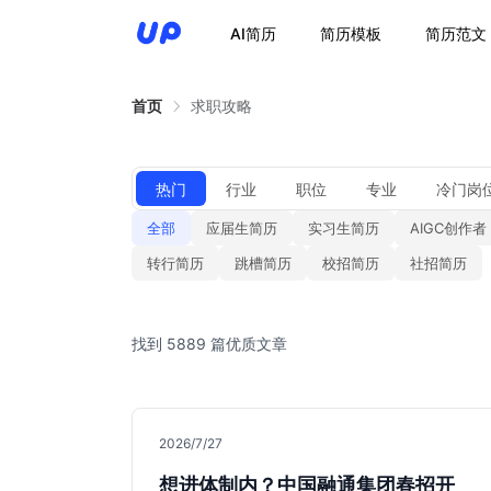
AI简历
简历模板
简历范文
首页
求职攻略
热门
行业
职位
专业
冷门岗
全部
应届生简历
实习生简历
AIGC创作者
转行简历
跳槽简历
校招简历
社招简历
找到 5889 篇优质文章
2026/7/27
想进体制内？中国融通集团春招开