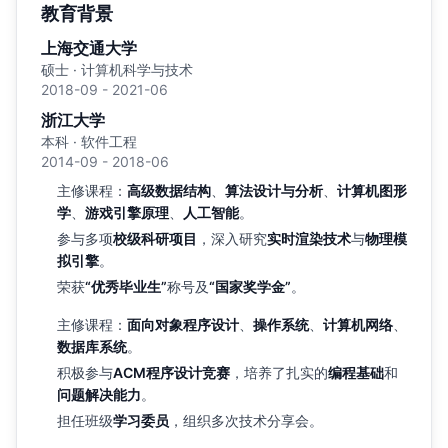
教育背景
上海交通大学
硕士 · 计算机科学与技术
2018-09 - 2021-06
浙江大学
本科 · 软件工程
2014-09 - 2018-06
主修课程：
高级数据结构
、
算法设计与分析
、
计算机图形
学
、
游戏引擎原理
、
人工智能
。
参与多项
校级科研项目
，深入研究
实时渲染技术
与
物理模
拟引擎
。
荣获
“优秀毕业生”
称号及
“国家奖学金”
。
主修课程：
面向对象程序设计
、
操作系统
、
计算机网络
、
数据库系统
。
积极参与
ACM程序设计竞赛
，培养了扎实的
编程基础
和
问题解决能力
。
担任班级
学习委员
，组织多次技术分享会。