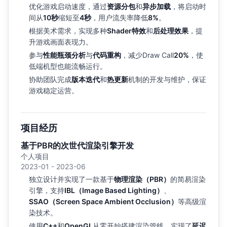
优化游戏启动速度，通过
资源分包
和
异步加载
，将启动时
间从
10秒
缩短至
4秒
，用户流失率降低
8%
。
根据美术需求，实现多种
Shader特效
和
后处理效果
，提
升游戏画面表现力。
参与
性能瓶颈分析
与
代码重构
，减少Draw Call
20%
，使
低端机型也能流畅运行。
协助团队完成
版本迭代
和
热更新
机制的开发与维护，保证
游戏稳定运营。
项目经历
基于PBR的次世代渲染引擎开发
个人项目
2023-01 - 2023-06
独立设计并实现了一款基于
物理渲染（PBR）
的简易渲染
引擎，支持
IBL（Image Based Lighting）
、
SSAO（Screen Space Ambient Occlusion）
等高级渲
染技术。
使用
C++
和
OpenGL
从零开始搭建渲染管线，实现了
延迟