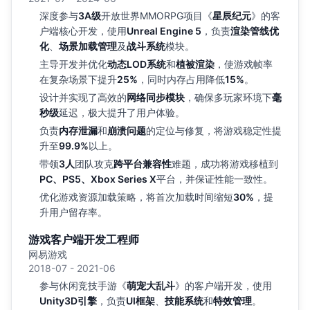
深度参与
3A级
开放世界MMORPG项目《
星辰纪元
》的客
户端核心开发，使用
Unreal Engine 5
，负责
渲染管线优
化
、
场景加载管理
及
战斗系统
模块。
主导开发并优化
动态LOD系统
和
植被渲染
，使游戏帧率
在复杂场景下提升
25%
，同时内存占用降低
15%
。
设计并实现了高效的
网络同步模块
，确保多玩家环境下
毫
秒级
延迟，极大提升了用户体验。
负责
内存泄漏
和
崩溃问题
的定位与修复，将游戏稳定性提
升至
99.9%
以上。
带领
3人
团队攻克
跨平台兼容性
难题，成功将游戏移植到
PC、PS5、Xbox Series X
平台，并保证性能一致性。
优化游戏资源加载策略，将首次加载时间缩短
30%
，提
升用户留存率。
游戏客户端开发工程师
网易游戏
2018-07 - 2021-06
参与休闲竞技手游《
萌宠大乱斗
》的客户端开发，使用
Unity3D引擎
，负责
UI框架
、
技能系统
和
特效管理
。