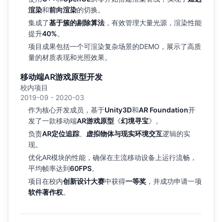
渲染
和
前向渲染
的切换。
集成了
基于簇的剔除算法
，有效管理大量光源，渲染性能
提升
40%
。
项目成果包括一个可渲染复杂场景的DEMO，展示了高质
量的材质表现和光照效果。
移动端AR游戏原型开发
校内项目
2019-09 - 2020-03
作为核心开发成员，基于
Unity3D
和
AR Foundation
开
发了一款移动端
AR游戏原型
《
幻境寻宝
》。
负责
AR定位追踪
、
虚拟物体与现实环境交互
逻辑的实
现。
优化AR模块的性能，确保在主流移动设备上运行流畅，
平均帧率达到
60FPS
。
项目在校内
创新设计大赛
中获得
一等奖
，并成功申请一项
软件著作权
。