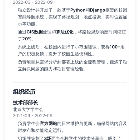
2022-03 - 2022-09
独立设计并开发了一款基于
Python
和
Django
框架的校园
智能导航系统，实现了路径规划、地点搜索、实时位置显
示等功能。
通过
GIS数据
处理和
算法优化
，将路径规划响应时间缩短
了
20%
。
系统上线后，在校园内进行了小范围测试，获得
100+
用
户的积极反馈，提升了校园生活便利性。
负责项目从需求分析到部署上线的全流程管理，锻炼了独
立解决问题的能力和项目管理经验。
组织经历
技术部部长
北京大学学生会
2021-09 - 2022-09
负责学生会
官方网站
的日常维护与更新，确保网站内容及
时发布和功能稳定运行。
组织并策划了
3场
面向全校学生的技术分享会，吸引了