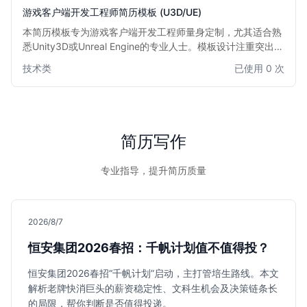
游戏客户端开发工程师简历模板 (U3D/UE)
本简历模板专为游戏客户端开发工程师量身定制，尤其适合熟
悉Unity3D或Unreal Engine的专业人士。模板设计注重突出技
术能力、项目经验和游戏开发成果，结构清晰，排版专业，旨
技术类
已使用 0 次
在帮助求职者快速吸引招聘官的注意，展现其在游戏开发领域
的核心竞争力。无论是资深开发者还是经验丰富的工程师，都
能通过此模板有效展示其专业技能和项目贡献。
简历写作
专业指导，提升简历质量
2026/8/7
恒安集团2026春招：千帆计划值不值得投？
恒安集团2026春招“千帆计划”启动，主打管培生路线。本文
解析老牌快消巨头的薪资稳定性、文科生机会及决策链条长
的局限，帮你判断是否值得投递。