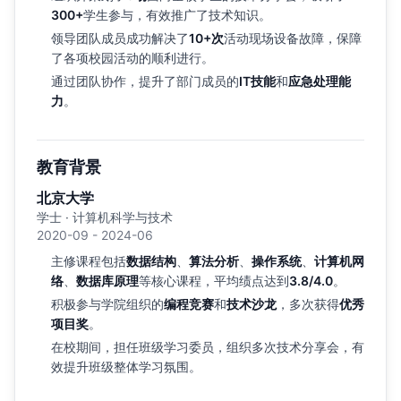
300+
学生参与，有效推广了技术知识。
领导团队成员成功解决了
10+次
活动现场设备故障，保障
了各项校园活动的顺利进行。
通过团队协作，提升了部门成员的
IT技能
和
应急处理能
力
。
教育背景
北京大学
学士 · 计算机科学与技术
2020-09 - 2024-06
主修课程包括
数据结构
、
算法分析
、
操作系统
、
计算机网
络
、
数据库原理
等核心课程，平均绩点达到
3.8/4.0
。
积极参与学院组织的
编程竞赛
和
技术沙龙
，多次获得
优秀
项目奖
。
在校期间，担任班级学习委员，组织多次技术分享会，有
效提升班级整体学习氛围。