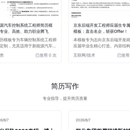
源汽车控制系统工程师简历模
京东后端开发工程师应届生专
专业、高效、助力职业腾飞
模板：直击名企，斩获Offer！
历模板专为车辆控制系统工程师
本模板专为志向京东后端开发
定制，尤其适用于新能源汽车领
应届毕业生精心打造。内容结
专业人才。模板设计简洁大气，
晰，重点突出项目经验、技术
类
已使用 0 次
互联网/技术
已使用 
结构清晰，突出项目经验、技术
习经历，完美契合京东等一线
和解决问题能力。无论是资深工
公司招聘偏好。通过此模板，
寻求职业突破，还是有志于进入
能有效展示其扎实的技术基础
源汽车行业的求职者，都能通过
问题能力和学习潜力，助您在
板高效展示核心竞争力，助力您
职者中脱颖而出，直达心仪Offe
简历写作
烈的市场竞争中脱颖而出。
专业指导，提升简历质量
6/8/7
2026/8/7