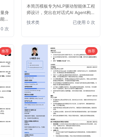
本简历模板专为NLP驱动智能体工程
师量身
师设计，突出在对话式AI Agent构建
化能力
方面的专业能力和项目经验。模板结
技术类
已使用 0 次
的结构
构清晰，重点强调自然语言处理技
0 次
在众多
术、大模型应用、多模态交互以及
试官
Agent框架搭建等核心技能，助力求
适用于
职者快速获得面试机会。
推荐
推荐