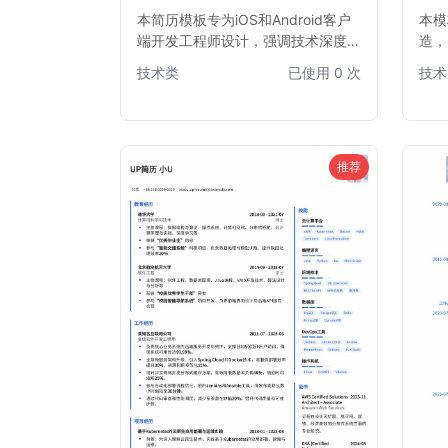
本简历模板专为iOS和Android客户
本模
端开发工程师设计，强调技术深度与
造，
项目经验。模板结构清晰，突出开发
与布
技术类
已使用 0 次
技术
技能、项目亮点和技术栈，帮助求职
重点
者快速吸引招聘官注意，尤其适合有
在众
iOS或Android双平台开发经验的工
心仪
程师。简洁专业的版面布局，确保信
息传达高效。
推荐