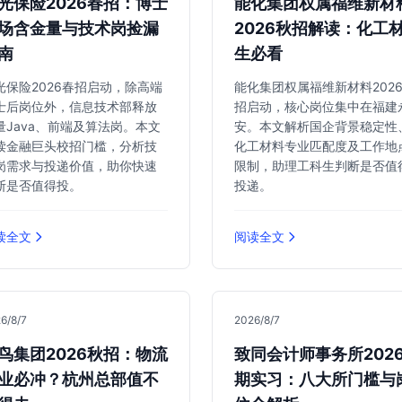
光保险2026春招：博士
能化集团权属福维新材
场含金量与技术岗捡漏
2026秋招解读：化工
南
生必看
光保险2026春招启动，除高端
能化集团权属福维新材料202
士后岗位外，信息技术部释放
招启动，核心岗位集中在福建
量Java、前端及算法岗。本文
安。本文解析国企背景稳定性
读金融巨头校招门槛，分析技
化工材料专业匹配度及工作地
岗需求与投递价值，助你快速
限制，助理工科生判断是否值
断是否值得投。
投递。
读全文
阅读全文
6/8/7
2026/8/7
鸟集团2026秋招：物流
致同会计师事务所202
业必冲？杭州总部值不
期实习：八大所门槛与