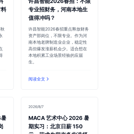
料
许昌智能2026春招：不限
材料
专业招财务，河南本地生
值得冲吗？
6秋
许昌智能2026春招重点释放财务
永
资产部岗位，不限专业。作为河
、
南本地老牌制造业企业，稳定性
点
高但爆发涨薪机会少。适合想在
得
本地积累工业场景经验的应届
生。
阅读全文
2026/8/7
6暑
MACA 艺术中心 2026 暑
岗
期实习：北京日薪 150