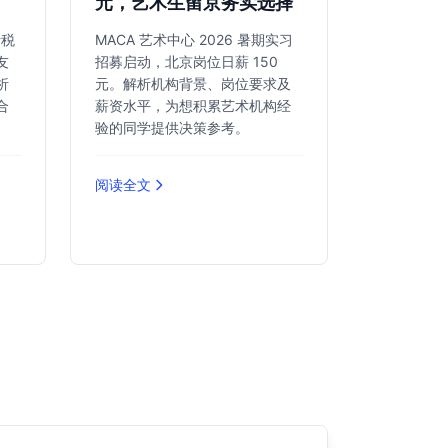
元，艺术生留京务实选择
计税
MACA 艺术中心 2026 暑期实习
友
招募启动，北京岗位日薪 150
析
元。解析机构背景、岗位要求及
合
薪资水平，为想积累艺术机构经
。
验的同学提供决策参考。
阅读全文