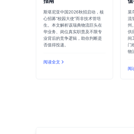
指南
值
斯堪尼亚中国2026秋招启动，核
菜
心招募“校园大使”而非技术管培
流
生。本文解析该瑞典物流巨头在
州
华业务、岗位真实职责及不限专
供
业背后的竞争逻辑，助你判断是
间
否值得投递。
门
物
阅读全文
阅