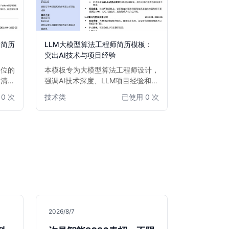
属简历
LLM大模型算法工程师简历模板：
突出AI技术与项目经验
岗位的
本模板专为大模型算法工程师设计，
构清
强调AI技术深度、LLM项目经验和算
栈与实
法优化能力。布局清晰，逻辑严谨，
0 次
技术类
已使用 0 次
互联网
突出量化成果，助力AI领域专业人士
应届生
脱颖而出。适用于有志于在大模型、
、解决
深度学习、自然语言处理等前沿领域
众多求
发展的算法工程师。
r。
2026/8/7