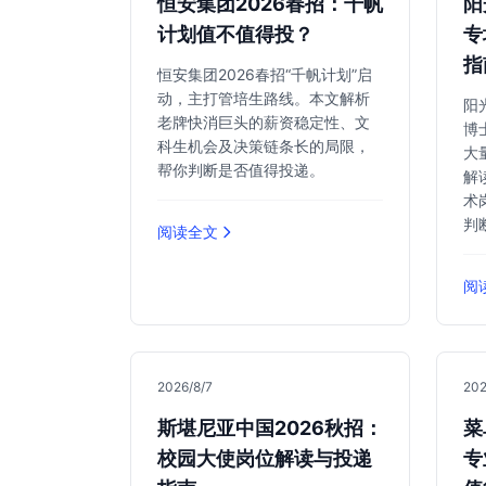
恒安集团2026春招：千帆
阳
计划值不值得投？
专
指
恒安集团2026春招“千帆计划”启
动，主打管培生路线。本文解析
阳
老牌快消巨头的薪资稳定性、文
博
科生机会及决策链条长的局限，
大
帮你判断是否值得投递。
解
术
判
阅读全文
阅
2026/8/7
202
斯堪尼亚中国2026秋招：
菜
校园大使岗位解读与投递
专