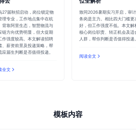
得去
位全解析
鸟27届秋招启动，岗位锁定物
致同2026暑期实习开启，审
管理专业，工作地点集中在杭
务岗是主力。相比四大门槛更
。背靠阿里生态，智慧物流与
好，但工作强度不低。本文解
应链方向优势明显，但大促期
核心岗位职责、转正机会及适
工作强度较高。本文解读招聘
人群，帮你判断是否值得投递
槛、薪资前景及投递策略，帮
流应届生判断是否值得投递。
阅读全文
读全文
模板内容