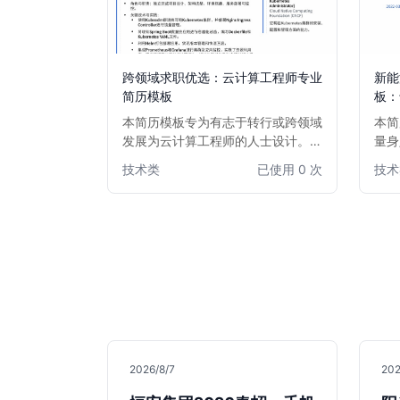
跨领域求职优选：云计算工程师专业
新能
简历模板
板：
本简历模板专为有志于转行或跨领域
本简
发展为云计算工程师的人士设计。模
量身
板突出项目经验、技术栈和学习能
域的
技术类
已使用 0 次
技术
力，强调可迁移技能，帮助您在激烈
内容
的竞争中脱颖而出，成功转型云计算
专长
领域。简洁高效的布局，让招聘经理
程师
快速捕捉您的核心优势。
新能
此模
在激
2026/8/7
202