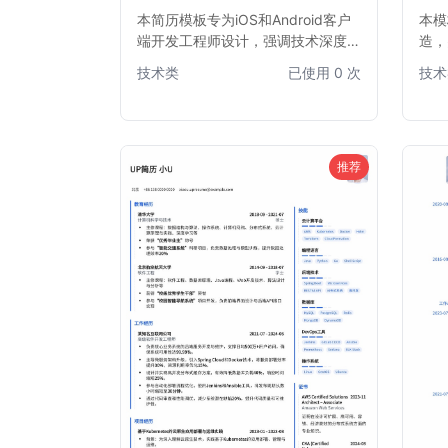
本简历模板专为iOS和Android客户
本模
端开发工程师设计，强调技术深度与
造，
项目经验。模板结构清晰，突出开发
与布
技术类
已使用 0 次
技术
技能、项目亮点和技术栈，帮助求职
重点
者快速吸引招聘官注意，尤其适合有
在众
iOS或Android双平台开发经验的工
心仪
程师。简洁专业的版面布局，确保信
息传达高效。
推荐