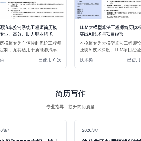
源汽车控制系统工程师简历模
LLM大模型算法工程师简历模
专业、高效、助力职业腾飞
突出AI技术与项目经验
历模板专为车辆控制系统工程师
本模板专为大模型算法工程师
定制，尤其适用于新能源汽车领
强调AI技术深度、LLM项目经
专业人才。模板设计简洁大气，
法优化能力。布局清晰，逻辑
类
已使用 0 次
技术类
已使用 
结构清晰，突出项目经验、技术
突出量化成果，助力AI领域专
和解决问题能力。无论是资深工
脱颖而出。适用于有志于在大
寻求职业突破，还是有志于进入
深度学习、自然语言处理等前
源汽车行业的求职者，都能通过
发展的算法工程师。
板高效展示核心竞争力，助力您
简历写作
烈的市场竞争中脱颖而出。
专业指导，提升简历质量
6/8/7
2026/8/7