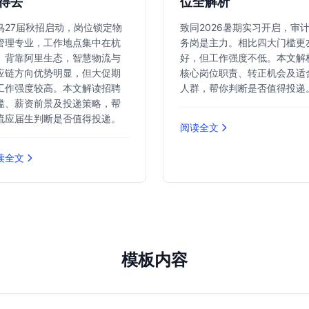
得去
位全解析
鸟27届秋招启动，岗位锁定物
致同2026暑期实习开启，审
管理专业，工作地点集中在杭
务岗是主力。相比四大门槛更
。背靠阿里生态，智慧物流与
好，但工作强度不低。本文解
应链方向优势明显，但大促期
核心岗位职责、转正机会及适
工作强度较高。本文解读招聘
人群，帮你判断是否值得投递
槛、薪资前景及投递策略，帮
流应届生判断是否值得投递。
阅读全文
读全文
模板内容