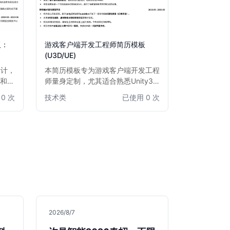
板：
游戏客户端开发工程师简历模板
(U3D/UE)
设计，
本简历模板专为游戏客户端开发工程
验和算
师量身定制，尤其适合熟悉Unity3D
严谨，
或Unreal Engine的专业人士。模板
0 次
技术类
已使用 0 次
业人士
设计注重突出技术能力、项目经验和
模型、
游戏开发成果，结构清晰，排版专
沿领域
业，旨在帮助求职者快速吸引招聘官
的注意，展现其在游戏开发领域的核
心竞争力。无论是资深开发者还是经
验丰富的工程师，都能通过此模板有
效展示其专业技能和项目贡献。
2026/8/7