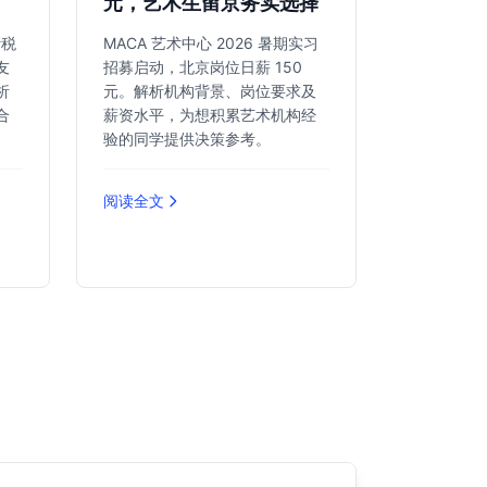
元，艺术生留京务实选择
计税
MACA 艺术中心 2026 暑期实习
友
招募启动，北京岗位日薪 150
析
元。解析机构背景、岗位要求及
合
薪资水平，为想积累艺术机构经
。
验的同学提供决策参考。
阅读全文