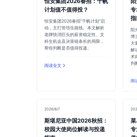
恒安集团2026春招：千帆
阳
计划值不值得投？
专
指
恒安集团2026春招“千帆计划”启
动，主打管培生路线。本文解析
阳
老牌快消巨头的薪资稳定性、文
博
科生机会及决策链条长的局限，
大
帮你判断是否值得投递。
解
术
判
阅读全文
阅
2026/8/7
202
斯堪尼亚中国2026秋招：
菜
校园大使岗位解读与投递
专