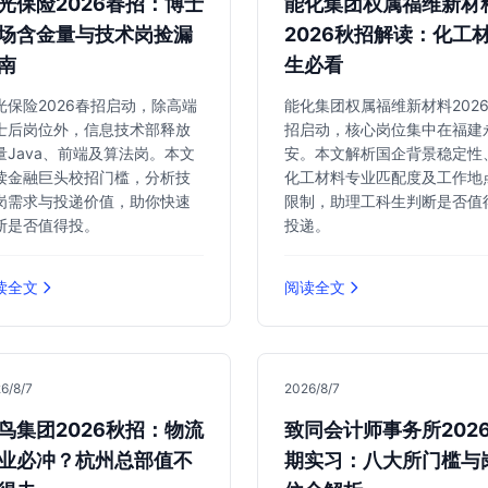
光保险2026春招：博士
能化集团权属福维新材
场含金量与技术岗捡漏
2026秋招解读：化工
南
生必看
光保险2026春招启动，除高端
能化集团权属福维新材料202
士后岗位外，信息技术部释放
招启动，核心岗位集中在福建
量Java、前端及算法岗。本文
安。本文解析国企背景稳定性
读金融巨头校招门槛，分析技
化工材料专业匹配度及工作地
岗需求与投递价值，助你快速
限制，助理工科生判断是否值
断是否值得投。
投递。
读全文
阅读全文
6/8/7
2026/8/7
鸟集团2026秋招：物流
致同会计师事务所202
业必冲？杭州总部值不
期实习：八大所门槛与