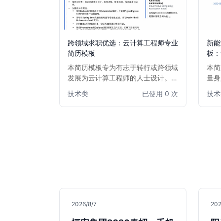
跨领域求职优选：云计算工程师专业
新能
简历模板
板：
本简历模板专为有志于转行或跨领域
本简
发展为云计算工程师的人士设计。模
量身
板突出项目经验、技术栈和学习能
域的
技术类
已使用 0 次
技术
力，强调可迁移技能，帮助您在激烈
内容
的竞争中脱颖而出，成功转型云计算
专长
领域。简洁高效的布局，让招聘经理
程师
快速捕捉您的核心优势。
新能
此模
在激
2026/8/7
202