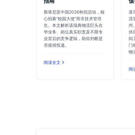
指南
值
斯堪尼亚中国2026秋招启动，核
菜
心招募“校园大使”而非技术管培
流
生。本文解析该瑞典物流巨头在
州
华业务、岗位真实职责及不限专
供
业背后的竞争逻辑，助你判断是
间
否值得投递。
门
物
阅读全文
阅