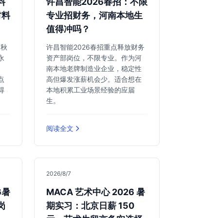
料
许昌智能2026春招：不限
材料
专业招财务，河南本地生
值得冲吗？
6秋
许昌智能2026春招重点释放财务
永
资产部岗位，不限专业。作为河
、
南本地老牌制造业企业，稳定性
点
高但爆发涨薪机会少。适合想在
得
本地积累工业场景经验的应届
生。
阅读全文
2026/8/7
6暑
MACA 艺术中心 2026 暑
岗
期实习：北京日薪 150