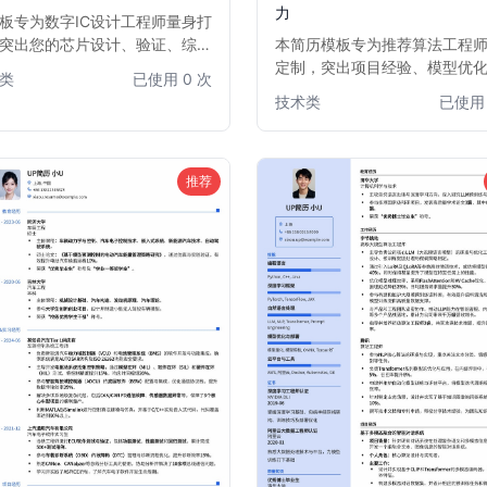
力
板专为数字IC设计工程师量身打
突出您的芯片设计、验证、综合
本简历模板专为推荐算法工程
局布线等核心技能。结构清晰，
定制，突出项目经验、模型优
类
已使用 0 次
突出项目经验与技术成果，助您
和数据分析洞察力。通过清晰
技术类
已使用 
多求职者中脱颖而出，快速获得
和重点内容展示，帮助求职者
的数字IC设计职位面试机会。
简历中脱颖而出，直击HR和面
的关注点，提高面试邀约率。
1-5年推荐算法经验的求职者。
推荐