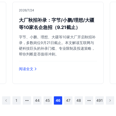
2026/7/24
大厂秋招补录：字节/小鹏/理想/大疆
等10家名企急招（9.21截止）
字节、小鹏、理想、大疆等10家大厂开启秋招补
录，多数岗位9月21日截止。本文解读互联网与
硬科技巨头的补录门槛、专业限制及投递策略，
帮你判断是否值得冲刺。
阅读全文
1
44
45
46
47
48
491