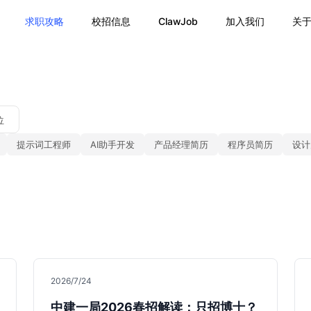
求职攻略
校招信息
ClawJob
加入我们
关
位
提示词工程师
AI助手开发
产品经理简历
程序员简历
设计
2026/7/24
中建一局2026春招解读：只招博士？