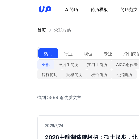
AI简历
简历模板
简历范文
首页
求职攻略
热门
行业
职位
专业
冷门岗
全部
应届生简历
实习生简历
AIGC创作者
转行简历
跳槽简历
校招简历
社招简历
找到 5889 篇优质文章
2026/7/24
2026中航制造院校招：硕士起步，北